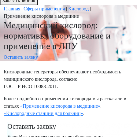
Заказать звонок
Главная
|
Сферы применения
|
Кислород
|
Применение кислорода в медицине
Медицинский кислород:
нормативы, оборудование и
применение в ЛПУ
Оставить заявку
Кислородные генераторы обеспечивают необходимость
медицинского кислорода, согласно
ГОСТ Р ИСО 10083-2011.
Более подробно о применении кислорода мы рассказали в
статьях
«Применение кислорода в медицине»
,
«Кислородные станции для больниц»
.
Оставить заявку
Если Вас заинтересовало наше оборудование,