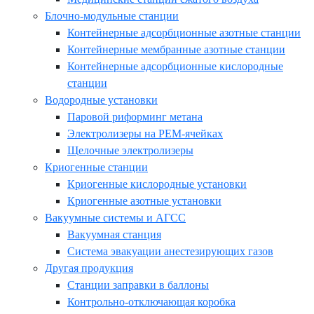
Блочно-модульные станции
Контейнерные адсорбционные азотные станции
Контейнерные мембранные азотные станции
Контейнерные адсорбционные кислородные
станции
Водородные установки
Паровой риформинг метана
Электролизеры на PEM-ячейках
Щелочные электролизеры
Криогенные станции
Криогенные кислородные установки
Криогенные азотные установки
Вакуумные системы и АГСС
Вакуумная станция
Система эвакуации анестезирующих газов
Другая продукция
Станции заправки в баллоны
Контрольно-отключающая коробка