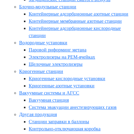
Блочно-модульные станции
Контейнерные адсорбционные азотные станции
Контейнерные мембранные азотные станции
Контейнерные адсорбционные кислородные
станции
Водородные установки
Паровой риформинг метана
Электролизеры на PEM-ячейках
Щелочные электролизеры
Криогенные станции
Криогенные кислородные установки
Криогенные азотные установки
Вакуумные системы и АГСС
Вакуумная станция
Система эвакуации анестезирующих газов
Другая продукция
Станции заправки в баллоны
Контрольно-отключающая коробка