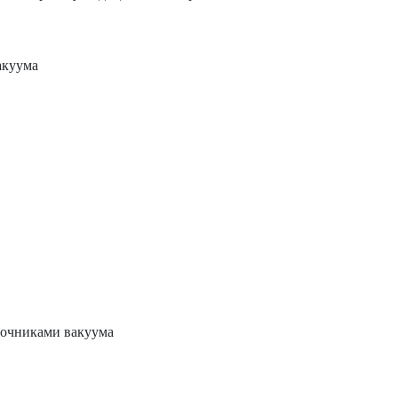
акуума
точниками вакуума