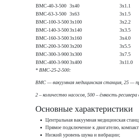
ВМС-40-3-500
3х40
3х1.1
ВМС-63-3-500
3х63
3х1.5
ВМС-100-3-500
3х100
3х2.2
ВМС-140-3-500
3х140
3х3.5
ВМС-160-3-500
3х160
3х4.0
ВМС-200-3-500
3х200
3х5.5
ВМС-300-3-900
3х300
3х7.5
ВМС-400-3-900
3х400
3х11.0
* ВМС-25-2-500:
ВМС — вакуумная медицинская станция, 25 — пр
2 – количество насосов, 500 – ёмкость ресивера
Основные характеристики
Центральная вакуумная медицинская станци
Прямое подключение к двигателю, компакт
Низкий уровень шума и вибрации;