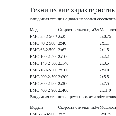
Технические характеристик
Вакуумная станция с двумя насосами обеспечи
Модель
Скорость откачки, м3/ч
Мощност
ВМС-25-2-500*
2х25
2х0.75
ВМС-40-2-500
2х40
2х1.1
ВМС-63-2-500
2х63
2х1.5
ВМС-100-2-500
2х100
2х2.2
ВМС-140-2-500
2х140
2х3,5
ВМС-160-2-500
2х160
2х4.0
ВМС-200-2-500
2х200
2х5.5
ВМС-300-2-900
2х300
2х7.5
ВМС-400-2-900
2х400
2х11.0
Вакуумная станция с тремя насосами обеспечи
Модель
Скорость откачки, м3/ч
Мощност
ВМС-25-3-500
3х25
3х0.75