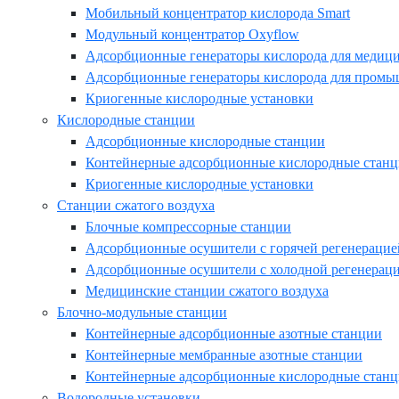
Мобильный концентратор кислорода Smart
Модульный концентратор Oxyflow
Адсорбционные генераторы кислорода для медиц
Адсорбционные генераторы кислорода для промы
Криогенные кислородные установки
Кислородные станции
Адсорбционные кислородные станции
Контейнерные адсорбционные кислородные стан
Криогенные кислородные установки
Станции сжатого воздуха
Блочные компрессорные станции
Адсорбционные осушители с горячей регенерацие
Адсорбционные осушители с холодной регенерац
Медицинские станции сжатого воздуха
Блочно-модульные станции
Контейнерные адсорбционные азотные станции
Контейнерные мембранные азотные станции
Контейнерные адсорбционные кислородные стан
Водородные установки