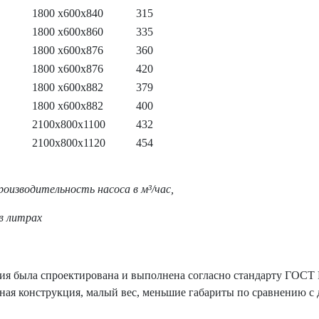
1800 х600х840
315
1800 х600х860
335
1800 х600х876
360
1800 х600х876
420
1800 х600х882
379
1800 х600х882
400
2100х800х1100
432
2100х800х1120
454
оизводительность насоса в м³/час,
 в литрах
я была спроектирована и выполнена согласно стандарту ГОСТ Р
ная конструкция, малый вес, меньшие габариты по сравнению с 