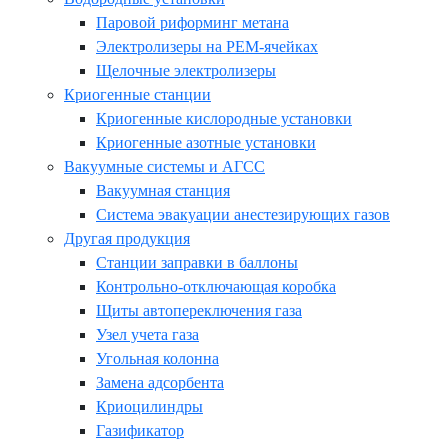
Паровой риформинг метана
Электролизеры на PEM-ячейках
Щелочные электролизеры
Криогенные станции
Криогенные кислородные установки
Криогенные азотные установки
Вакуумные системы и АГСС
Вакуумная станция
Система эвакуации анестезирующих газов
Другая продукция
Станции заправки в баллоны
Контрольно-отключающая коробка
Щиты автопереключения газа
Узел учета газа
Угольная колонна
Замена адсорбента
Криоцилиндры
Газификатор