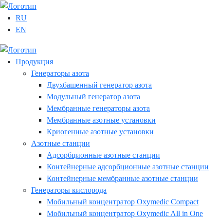
RU
EN
Продукция
Генераторы азота
Двухбашенный генератор азота
Модульный генератор азота
Мембранные генераторы азота
Мембранные азотные установки
Криогенные азотные установки
Азотные станции
Адсорбционные азотные станции
Контейнерные адсорбционные азотные станции
Контейнерные мембранные азотные станции
Генераторы кислорода
Мобильный концентратор Oxymedic Сompact
Мобильный концентратор Oxymedic All in One