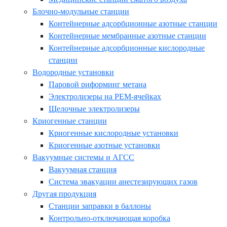
Блочно-модульные станции
Контейнерные адсорбционные азотные станции
Контейнерные мембранные азотные станции
Контейнерные адсорбционные кислородные
станции
Водородные установки
Паровой риформинг метана
Электролизеры на PEM-ячейках
Щелочные электролизеры
Криогенные станции
Криогенные кислородные установки
Криогенные азотные установки
Вакуумные системы и АГСС
Вакуумная станция
Система эвакуации анестезирующих газов
Другая продукция
Станции заправки в баллоны
Контрольно-отключающая коробка