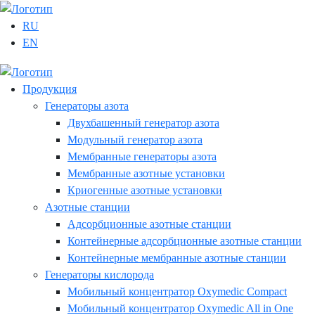
RU
EN
Продукция
Генераторы азота
Двухбашенный генератор азота
Модульный генератор азота
Мембранные генераторы азота
Мембранные азотные установки
Криогенные азотные установки
Азотные станции
Адсорбционные азотные станции
Контейнерные адсорбционные азотные станции
Контейнерные мембранные азотные станции
Генераторы кислорода
Мобильный концентратор Oxymedic Сompact
Мобильный концентратор Oxymedic All in One