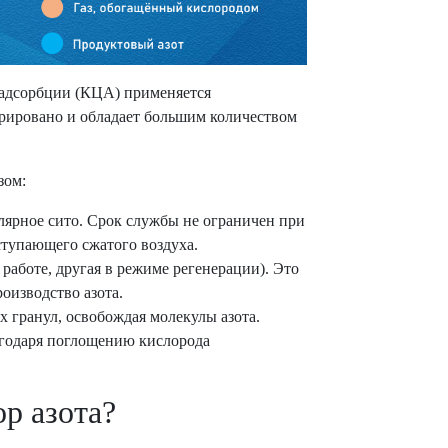
 адсорбции (КЦА) применяется
урировано и обладает большим количеством
зом:
улярное сито. Срок службы не ограничен при
тупающего сжатого воздуха.
работе, другая в режиме регенерации). Это
оизводство азота.
 гранул, освобождая молекулы азота.
агодаря поглощению кислорода
ор азота?