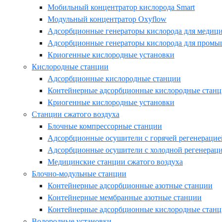
Мобильный концентратор кислорода Smart
Модульный концентратор Oxyflow
Адсорбционные генераторы кислорода для медиц
Адсорбционные генераторы кислорода для промы
Криогенные кислородные установки
Кислородные станции
Адсорбционные кислородные станции
Контейнерные адсорбционные кислородные стан
Криогенные кислородные установки
Станции сжатого воздуха
Блочные компрессорные станции
Адсорбционные осушители с горячей регенерацие
Адсорбционные осушители с холодной регенерац
Медицинские станции сжатого воздуха
Блочно-модульные станции
Контейнерные адсорбционные азотные станции
Контейнерные мембранные азотные станции
Контейнерные адсорбционные кислородные стан
Водородные установки