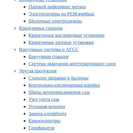
Паровой риформинг метана
Электролизеры на PEM-ячейках
Щелочные электролизеры
Криогенные станции
Криогенные кислородные установки
Криогенные азотные установки
Вакуумные системы и АГСС
Вакуумная станция
Система эвакуации анестезирующих газов
Другая продукция
Станции заправки в баллоны
Контрольно-отключающая коробка
Щиты автопереключения газа
Узел учета газа
Угольная колонна
Замена адсорбента
Криоцилиндры
Газификатор