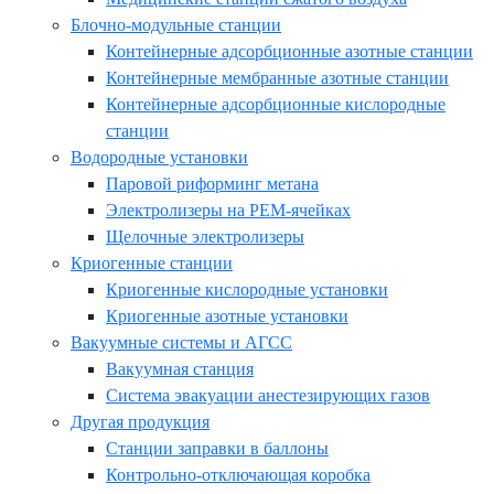
Блочно-модульные станции
Контейнерные адсорбционные азотные станции
Контейнерные мембранные азотные станции
Контейнерные адсорбционные кислородные
станции
Водородные установки
Паровой риформинг метана
Электролизеры на PEM-ячейках
Щелочные электролизеры
Криогенные станции
Криогенные кислородные установки
Криогенные азотные установки
Вакуумные системы и АГСС
Вакуумная станция
Система эвакуации анестезирующих газов
Другая продукция
Станции заправки в баллоны
Контрольно-отключающая коробка