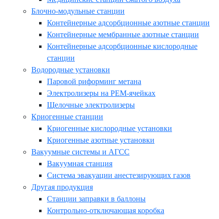
Блочно-модульные станции
Контейнерные адсорбционные азотные станции
Контейнерные мембранные азотные станции
Контейнерные адсорбционные кислородные
станции
Водородные установки
Паровой риформинг метана
Электролизеры на PEM-ячейках
Щелочные электролизеры
Криогенные станции
Криогенные кислородные установки
Криогенные азотные установки
Вакуумные системы и АГСС
Вакуумная станция
Система эвакуации анестезирующих газов
Другая продукция
Станции заправки в баллоны
Контрольно-отключающая коробка