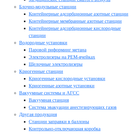
Блочно-модульные станции
Контейнерные адсорбционные азотные станции
Контейнерные мембранные азотные станции
Контейнерные адсорбционные кислородные
станции
Водородные установки
Паровой риформинг метана
Электролизеры на PEM-ячейках
Щелочные электролизеры
Криогенные станции
Криогенные кислородные установки
Криогенные азотные установки
Вакуумные системы и АГСС
Вакуумная станция
Система эвакуации анестезирующих газов
Другая продукция
Станции заправки в баллоны
Контрольно-отключающая коробка