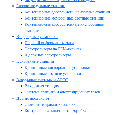
Блочно-модульные станции
Контейнерные адсорбционные азотные станции
Контейнерные мембранные азотные станции
Контейнерные адсорбционные кислородные
станции
Водородные установки
Паровой риформинг метана
Электролизеры на PEM-ячейках
Щелочные электролизеры
Криогенные станции
Криогенные кислородные установки
Криогенные азотные установки
Вакуумные системы и АГСС
Вакуумная станция
Система эвакуации анестезирующих газов
Другая продукция
Станции заправки в баллоны
Контрольно-отключающая коробка