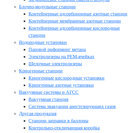
Блочно-модульные станции
Контейнерные адсорбционные азотные станции
Контейнерные мембранные азотные станции
Контейнерные адсорбционные кислородные
станции
Водородные установки
Паровой риформинг метана
Электролизеры на PEM-ячейках
Щелочные электролизеры
Криогенные станции
Криогенные кислородные установки
Криогенные азотные установки
Вакуумные системы и АГСС
Вакуумная станция
Система эвакуации анестезирующих газов
Другая продукция
Станции заправки в баллоны
Контрольно-отключающая коробка