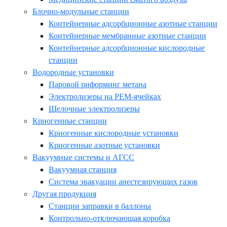
Блочно-модульные станции
Контейнерные адсорбционные азотные станции
Контейнерные мембранные азотные станции
Контейнерные адсорбционные кислородные
станции
Водородные установки
Паровой риформинг метана
Электролизеры на PEM-ячейках
Щелочные электролизеры
Криогенные станции
Криогенные кислородные установки
Криогенные азотные установки
Вакуумные системы и АГСС
Вакуумная станция
Система эвакуации анестезирующих газов
Другая продукция
Станции заправки в баллоны
Контрольно-отключающая коробка